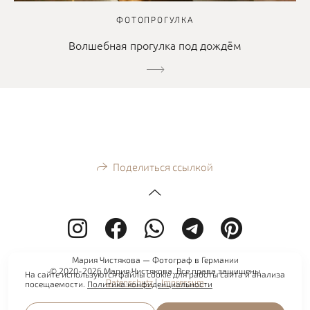
ФОТОПРОГУЛКА
Волшебная прогулка под дождём
Поделиться ссылкой
Мария Чистякова — Фотограф в Германии
© 2020-2026 Мария Чистякова. Все права защищены
На сайте используются файлы cookie для работы сайта и анализа
Datenschutz
|
Impressum
посещаемости.
Политика конфиденциальности